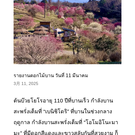
รายงานดอกไม้บาน วันที่ 11 มีนาคม
3月 11, 2025
ต้นบ๊วยโยโรอายุ 110 ปีที่บานเร็ว กำลังบาน
สะพรั่งเต็มที่ “เบนิชิโดริ” ที่บานในช่วงกลาง
ฤดูกาล กำลังบานสะพรั่งเต็มที่ “โอโมอิโนะมา
มะ” ที่มีดอกสีแดงและขาวสลับกันที่สวยงาม ก็