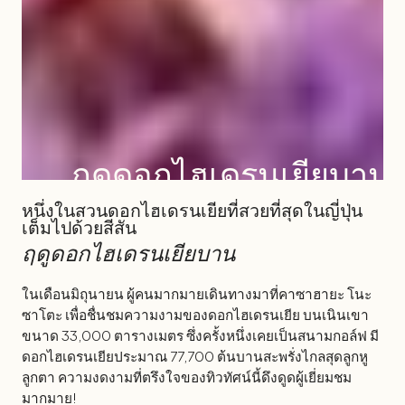
ฤดูดอกไฮเดรนเยียบาน
หนึ่งในสวนดอกไฮเดรนเยียที่สวยที่สุดในญี่ปุ่น
เต็มไปด้วยสีสัน
ฤดูดอกไฮเดรนเยียบาน
ในเดือนมิถุนายน ผู้คนมากมายเดินทางมาที่คาซาฮายะ โนะ
ซาโตะ เพื่อชื่นชมความงามของดอกไฮเดรนเยีย บนเนินเขา
ขนาด 33,000 ตารางเมตร ซึ่งครั้งหนึ่งเคยเป็นสนามกอล์ฟ มี
ดอกไฮเดรนเยียประมาณ 77,700 ต้นบานสะพรั่งไกลสุดลูกหู
ลูกตา ความงดงามที่ตรึงใจของทิวทัศน์นี้ดึงดูดผู้เยี่ยมชม
มากมาย!